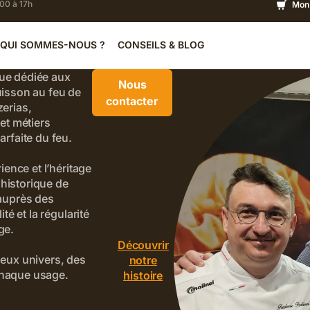
h00 à 17h
Mon 
QUI SOMMES-NOUS ?
CONSEILS & BLOG
ue dédiée aux
Nous
uisson au feu de
contacter
zerias,
 et métiers
arfaite du feu.
rience et l’héritage
historique de
 auprès des
ité et la régularité
ge.
Découvrir
deux univers, des
notre
chaque usage.
histoire