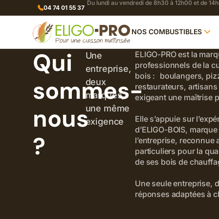
Du lundi au vendredi de 8h30 à 12h00 et de 14
04 74 01 55 37
NOS COMBUSTIBLES
Qui
ELIGO-PRO est la marq
Une
professionnels de la c
entreprise,
bois : boulangers, piz
sommes-
deux
restaurateurs, artisans
marques,
exigeant une maîtrise p
nous
une même
Elle s’appuie sur l’expé
exigence
d’ELIGO-BOIS, marque 
?
l’entreprise, reconnue
particuliers pour la qual
de ses bois de chauffa
Une seule entreprise, 
réponses adaptées à 