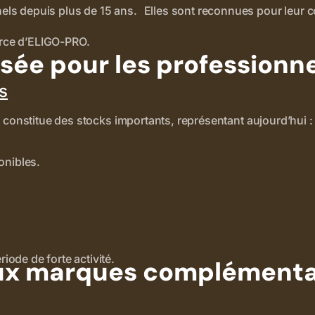
 depuis plus de 15 ans. Elles sont reconnues pour leur cons
 force d’ELIGO-PRO.
sée pour les professionn
s
 constitue des stocks importants, représentant aujourd’hui :
onibles.
iode de forte activité.
x marques complémenta