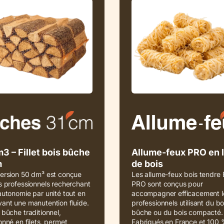
3 – Fillet bois bûche
Allume-feux PRO en l
m
de bois
version 50 dm³ est conçue
Les allume-feux bois tendre
s professionnels recherchant
PRO sont conçus pour
autonomie par unité tout en
accompagner efficacement l
ant une manutention fluide.
professionnels utilisant du bo
 bûche traditionnel,
bûche ou du bois compacté.
onné en filets, permet
Fabriqués en France et 100