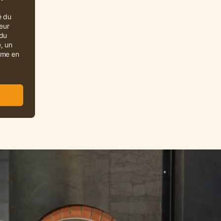
é du
Leur
 du
, un
mme en