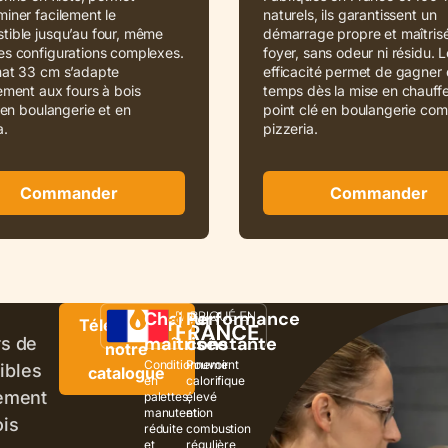
iner facilement le
naturels, ils garantissent un
tible jusqu’au four, même
démarrage propre et maîtris
es configurations complexes.
foyer, sans odeur ni résidu. 
mat 33 cm s’adapte
efficacité permet de gagner
ement aux fours à bois
temps dès la mise en chauffe
s en boulangerie et en
point clé en boulangerie co
a.
pizzeria.
Commander
Commander
Chaleur
Performance
Télécharger
maîtrisée
constante
rs de
notre
Conditionnement
Pouvoir
ibles
catalogue
en
calorifique
lement
palettes,
élevé
manutention
et
ois
réduite
combustion
et
régulière