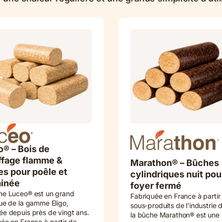
® – Bois de
ffage flamme &
Marathon® – Bûches
es pour poêle et
cylindriques nuit pou
inée
foyer fermé
he Luceo® est un grand
Fabriquée en France à partir
ue de la gamme Eligo,
sous-produits de l’industrie d
e depuis près de vingt ans.
la bûche Marathon® est une
ée en France à partir de