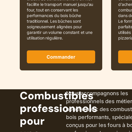
facilite le transport manuel jusqu’au
d’achem
four, tout en conservant les
combus
performances du bois bûche
dans d
traditionnel. Les bûches sont
Le for
soigneusement alignées pour
parfait
garantir un volume constant et une
utilisé
utilisation régulière.
pizzeri
Commander
Combustibles
Nous accompagnons les
professionnels des métie
professionnels
bouche avec des combust
pour
bois performants, spécia
conçus pour les fours à b