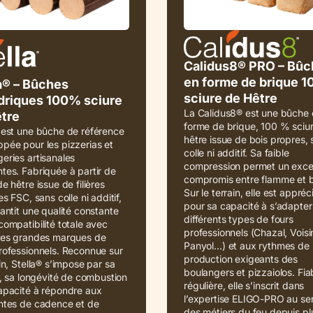
Calidus8® PRO – Bûc
en forme de brique 
a® – Bûches
sciure de Hêtre
driques 100% sciure
La Calidus8® est une bûche 
tre
forme de brique, 100 % sciu
 est une bûche de référence
hêtre issue de bois propres,
pée pour les pizzerias et
colle ni additif. Sa faible
eries artisanales
compression permet un excel
tes. Fabriquée à partir de
compromis entre flamme et b
de hêtre issue de filières
Sur le terrain, elle est appréc
es FSC, sans colle ni additif,
pour sa capacité à s’adapter
rantit une qualité constante
différents types de fours
compatibilité totale avec
professionnels (Chazal, Voisi
 les grandes marques de
Panyol…) et aux rythmes de
rofessionnels. Reconnue sur
production exigeants des
ain, Stella® s’impose par sa
boulangers et pizzaiolos. Fia
té, sa longévité de combustion
régulière, elle s’inscrit dans
apacité à répondre aux
l’expertise ELIGO-PRO au se
intes de cadence et de
des métiers du feu depuis pl