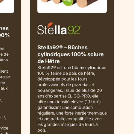
hes
100%
Stella92® – Bûches
en
cylindriques 100% sciure
re de
 sans
de Hêtre
Stella92® est une bûche cylindrique
lent
100 % farine de bois de hêtre,
raise.
développée pour les fours
iée
professionnels de pizzerias et
 aux
boulangeries. Issue de plus de 20
ans d’expertise ELIGO-PRO, elle
n,
offre une densité élevée (1,1 t/m³)
garantissant une combustion
régulière, une forte inertie thermique
ble,
et une parfaite compatibilité avec
les grandes marques de fours à
rvice
bois.
us de