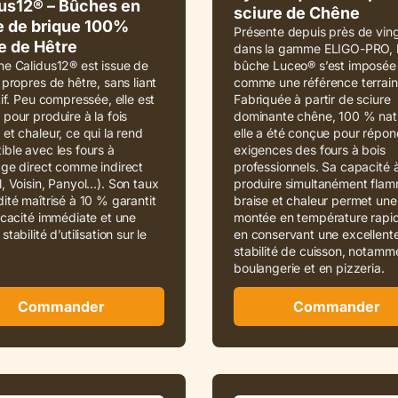
us12® – Bûches en
sciure de Chêne
e de brique 100%
Présente depuis près de vin
e de Hêtre
dans la gamme ELIGO-PRO, 
e Calidus12® est issue de
bûche Luceo® s’est imposée
 propres de hêtre, sans liant
comme une référence terrain
tif. Peu compressée, elle est
Fabriquée à partir de sciure
pour produire à la fois
dominante chêne, 100 % natu
et chaleur, ce qui la rend
elle a été conçue pour répo
ble avec les fours à
exigences des fours à bois
age direct comme indirect
professionnels. Sa capacité 
, Voisin, Panyol…). Son taux
produire simultanément flam
ité maîtrisé à 10 % garantit
braise et chaleur permet une
icacité immédiate et une
montée en température rapid
tabilité d’utilisation sur le
en conservant une excellent
stabilité de cuisson, notamm
boulangerie et en pizzeria.
Commander
Commander