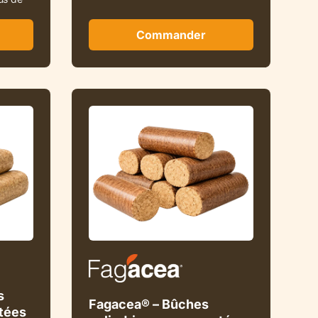
Commander
s
Fagacea® – Bûches
tées