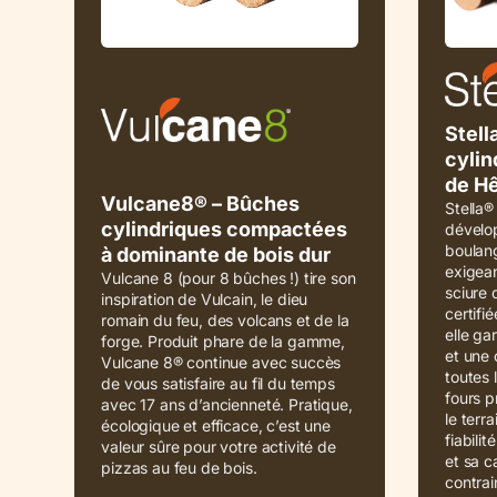
Stell
cylin
de Hê
Vulcane8® – Bûches
Stella®
cylindriques compactées
dévelop
boulang
à dominante de bois dur
exigean
Vulcane 8 (pour 8 bûches !) tire son
sciure 
inspiration de Vulcain, le dieu
certifié
romain du feu, des volcans et de la
elle ga
forge. Produit phare de la gamme,
et une 
Vulcane 8® continue avec succès
toutes
de vous satisfaire au fil du temps
fours p
avec 17 ans d’ancienneté. Pratique,
le terr
écologique et efficace, c’est une
fiabili
valeur sûre pour votre activité de
et sa c
pizzas au feu de bois.
contra