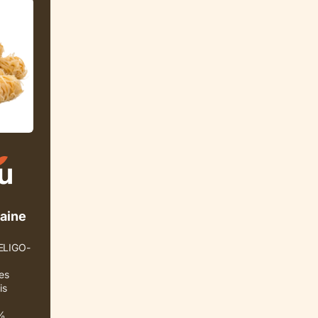
aine
 ELIGO-
es
is
 %