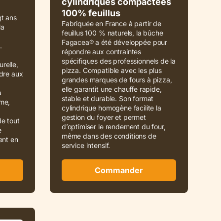
cylindriques compactées
100% feuillus
gt ans
Fabriquée en France à partir de
la
feuillus 100 % naturels, la bûche
Fagacea® a été développée pour
.
répondre aux contraintes
spécifiques des professionnels de la
relle,
pizza. Compatible avec les plus
ndre aux
grandes marques de fours à pizza,
elle garantit une chauffe rapide,
à
stable et durable. Son format
me,
cylindrique homogène facilite la
gestion du foyer et permet
e tout
d’optimiser le rendement du four,
e
même dans des conditions de
ent en
service intensif.
Commander