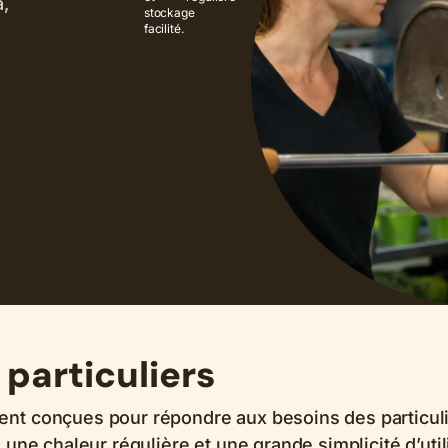
,
stockage
facilité.
 particuliers
ent conçues pour répondre aux besoins des particul
 une chaleur régulière et une grande simplicité d’util