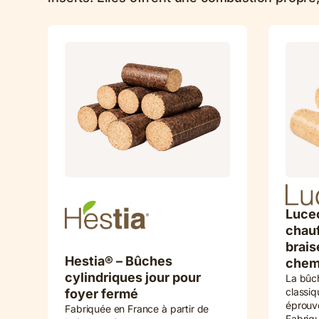
Luceo
chau
brais
Hestia® – Bûches
chem
cylindriques jour pour
La bûc
classiq
foyer fermé
éprouvé
Fabriquée en France à partir de
Fabriqu