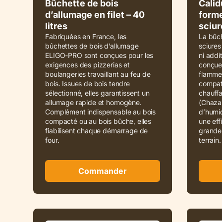
Bûchette de bois
Calid
d’allumage en filet – 40
form
litres
sciur
Fabriquées en France, les
La bûch
bûchettes de bois d’allumage
sciures
ELIGO-PRO sont conçues pour les
ni addi
exigences des pizzerias et
conçue 
boulangeries travaillant au feu de
flamme 
bois. Issues de bois tendre
compati
sélectionné, elles garantissent un
chauff
allumage rapide et homogène.
(Chazal
Complément indispensable au bois
d’humid
compacté ou au bois bûche, elles
une eff
fiabilisent chaque démarrage de
grande s
four.
terrain.
Commander