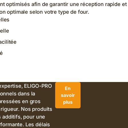
ont optimisés afin de garantir une réception rapide et
ion optimale selon votre type de four.
lles
elle
cilitée
té
’expertise, ELIGO-PRO
En
onnels dans la
savoir
pressées en gros
plus
rigueur. Nos produits
 additifs, pour une
formante. Les délais