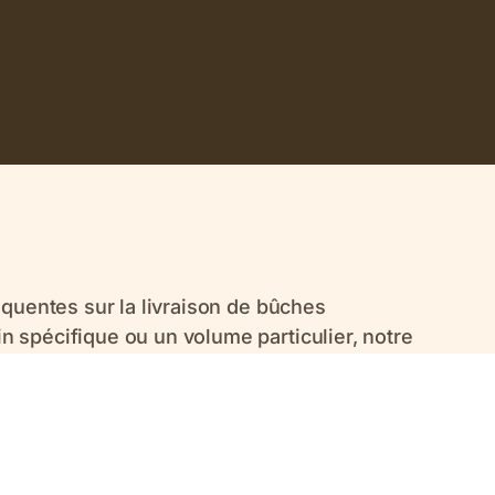
équentes sur la livraison de bûches
 spécifique ou un volume particulier, notre
.
e bûches compressées en gros volume ?
 une livraison sur palettes, selon la zone géographique et 