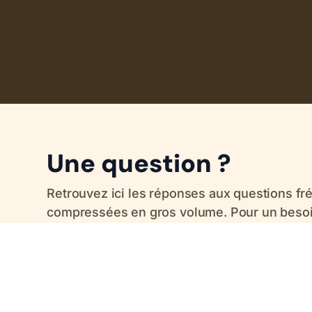
Une question ?
Retrouvez ici les réponses aux questions fr
compressées en gros volume. Pour un besoin
équipe reste disponible pour vous conseiller
Quels sont les délais pour une livraison d
Les délais moyens sont de 3 à 4 jours ouvrés pour